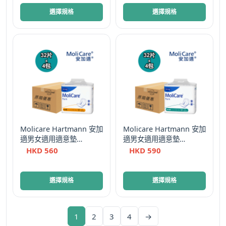
此
此
選
選
選擇規格
選擇規格
產
產
擇
擇
品
品
選
選
有
有
項
項
多
多
種
種
款
款
式。
式。
可
可
在
在
Molicare Hartmann 安加
Molicare Hartmann 安加
產
產
適男女適用適意墊
適男女適用適意墊
品
品
Comfort Pads (4滴)
Comfort Pads (5滴)
HKD
560
HKD
590
頁
頁
面
面
此
此
選
選
選擇規格
選擇規格
產
產
擇
擇
品
品
選
選
有
有
項
項
1
2
3
4
→
多
多