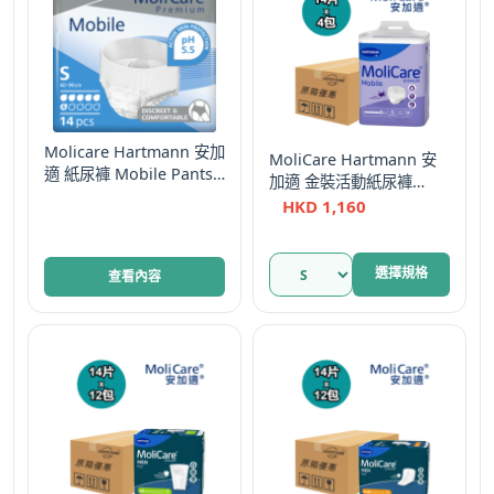
種
款
式。
可
在
Molicare Hartmann 安加
產
MoliCare Hartmann 安
適 紙尿褲 Mobile Pants
加適 金裝活動紙尿褲
品
細碼 金裝活動型 8 Drops
Mobile Pants (8滴) – S碼
HKD
1,160
頁
德國
面
選
此
選擇規格
查看內容
擇
產
選
品
項
有
多
種
款
式。
可