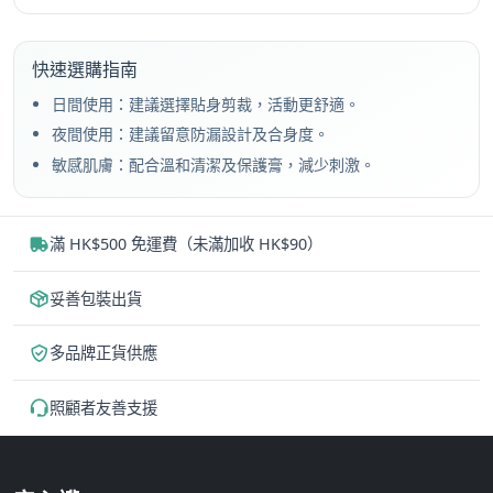
種
種
款
款
快速選購指南
式。
式。
日間使用：建議選擇貼身剪裁，活動更舒適。
可
可
在
在
夜間使用：建議留意防漏設計及合身度。
產
產
敏感肌膚：配合溫和清潔及保護膏，減少刺激。
品
品
頁
頁
面
面
滿 HK$500 免運費（未滿加收 HK$90）
選
選
擇
擇
妥善包裝出貨
選
選
項
項
多品牌正貨供應
照顧者友善支援