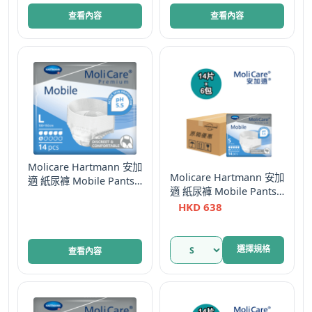
選
查看內容
查看內容
擇
選
項
Molicare Hartmann 安加
Molicare Hartmann 安加
適 紙尿褲 Mobile Pants
適 紙尿褲 Mobile Pants
大碼 金裝活動型 8 Drops
細碼 金裝活動型 6滴 原箱
HKD
638
德國
優惠 德國
此
選擇規格
查看內容
產
品
有
多