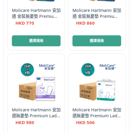
在
產
Molicare Hartmann 安加
Molicare Hartmann 安加
適 金裝無憂墊 Premium
適 金裝無憂墊 Premium
品
Lady Pads 男性專用 Men
Lady Pads 男性專用 Men
HKD
770
HKD
860
頁
(2滴)
(4滴)
面
選
此
此
選擇規格
選擇規格
擇
產
產
選
品
品
項
有
有
多
多
種
種
款
款
式。
式。
可
可
在
在
Molicare Hartmann 安加
Molicare Hartmann 安加
產
產
適無憂墊 Premium Lady
適無憂墊 Premium Lady
品
品
Pads (男女適用)-加強型 4
Pads 中量型 3滴 男女適
HKD
980
HKD
506
頁
頁
滴 (原箱優惠)
用 原箱優惠 德國
面
面