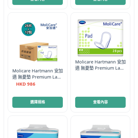
選
選
項
項
Molicare Hartmann 安加
適 無憂墊 Premium Lady
Molicare Hartmann 安加
Pads 輕量型 男女適用 德
適 無憂墊 Premium Lady
國
Pads 輕量型 2滴 男女適
HKD
986
用 原箱優惠 德國
此
選擇規格
查看內容
產
品
有
多
種