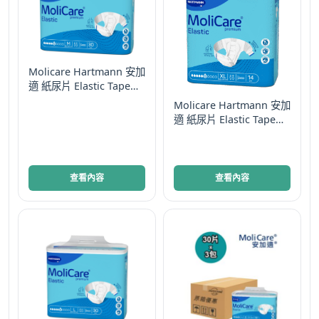
款
式。
可
在
Molicare Hartmann 安加
產
適 紙尿片 Elastic Tape
Diapers 中碼 彈性金裝 9
品
Molicare Hartmann 安加
Drops 德國
頁
適 紙尿片 Elastic Tape
Diapers 加大碼 彈性金裝
面
9 Drops 德國
選
擇
查看內容
查看內容
選
項