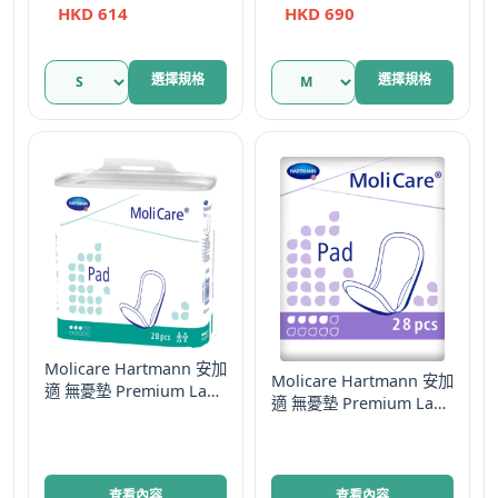
Elastic Tape Diapers (夜
Tape Diapers (8滴) – M
HKD
614
HKD
690
頁
頁
用/9滴) – S碼
碼
面
面
選
選
此
此
選擇規格
選擇規格
擇
擇
產
產
選
選
品
品
項
項
有
有
多
多
種
種
款
款
式。
式。
可
可
在
在
產
產
品
品
Molicare Hartmann 安加
Molicare Hartmann 安加
適 無憂墊 Premium Lady
頁
頁
適 無憂墊 Premium Lady
Pads 中量型 男女適用 德
面
面
Pads 加強型 男女適用 德
國
選
選
國
擇
擇
查看內容
查看內容