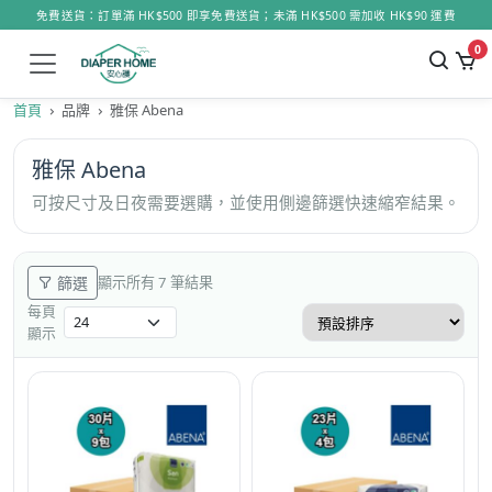
免費送貨：訂單滿 HK$500 即享免費送貨；未滿 HK$500 需加收 HK$90 運費
0
首頁
品牌
雅保 Abena
雅保 Abena
可按尺寸及日夜需要選購，並使用側邊篩選快速縮窄結果。
篩選
顯示所有 7 筆結果
每頁
顯示