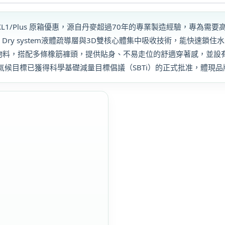
片
數
加大碼 日用型 XL1/Plus 原箱優惠，源自丹麥超過70年的專業製造經驗
量
 Dry system液體疏導層與3D雙核心體集中吸收技術，能快速鎖
物料，搭配多條橡筋褲頭，提供貼身、不易走位的舒適穿著感，並設
其氣候目標已獲得科學基礎減量目標倡議（SBTi）的正式批准，體現