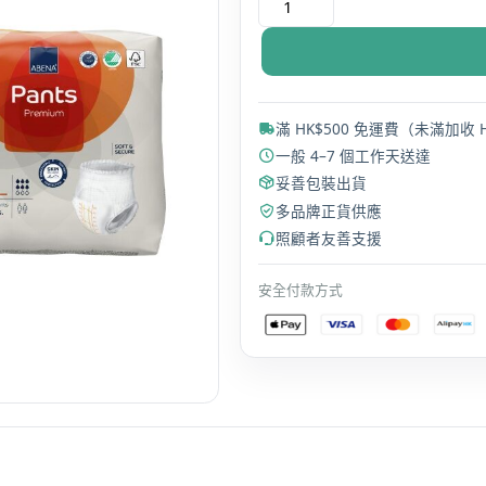
保
Abena
Abri-
Flex
Pants
滿 HK$500 免運費（未滿加收 H
褲
一般 4–7 個工作天送達
型
妥善包裝出貨
紙
多品牌正貨供應
尿
照顧者友善支援
褲
日
安全付款方式
用
型
加
大
碼
XL1/Plus
16