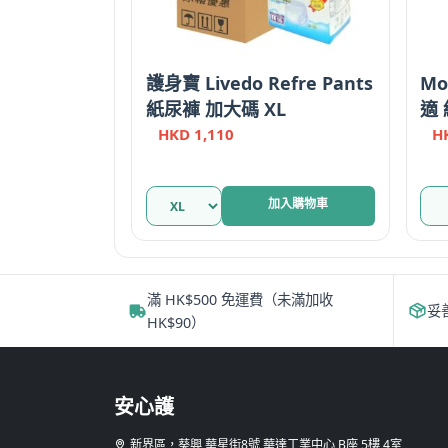
護身寶 Livedo Refre Pants
Mo
紙尿褲 加大碼 XL
適 
碼
HKD
1,110
H
德
此
加入購物車
產
品
有
多
滿 HK$500 免運費（未滿加收
妥
種
HK$90）
款
式
可
安心護
在
產
新界區，葵興 華星街8號 華達工業中心 B座 5樓 4室