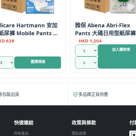
licare Hartmann 安加
雅保 Abena Abri-Flex
紙尿褲 Mobile Pants 細
Pants 大碼日用型紙尿褲
 金裝活動型 6滴 原箱優惠
L1/Plus 15片
KD
638
HKD
1,204
國
加入購物車
選擇規格
善包裝出貨
多品牌正貨供應
。
快速連結
政策與條款
付
所有產品
隱私政策