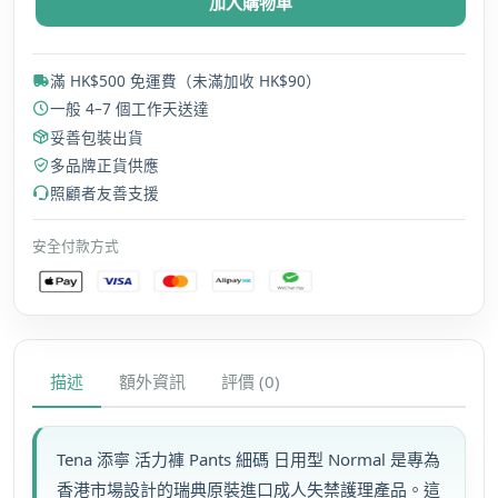
加入購物車
活
力
褲
滿 HK$500 免運費（未滿加收 HK$90）
Pants
一般 4–7 個工作天送達
細
妥善包裝出貨
碼
多品牌正貨供應
日
照顧者友善支援
用
型
安全付款方式
Normal
原
箱
優
惠
描述
額外資訊
評價 (0)
瑞
典
數
Tena 添寧 活力褲 Pants 細碼 日用型 Normal 是專為
量
香港市場設計的瑞典原裝進口成人失禁護理產品。這