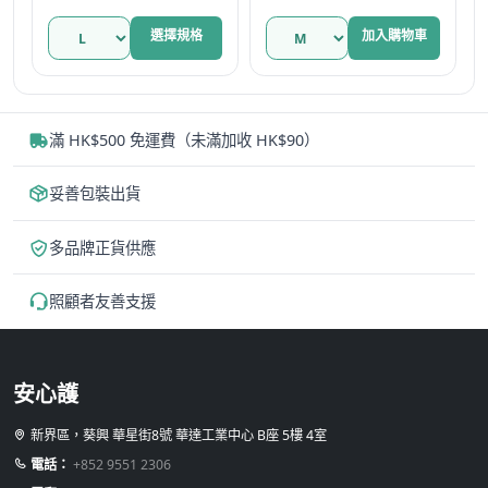
面
Super 原箱優惠 瑞
此
選
選擇規格
加入購物車
典
產
擇
品
選
有
項
多
滿 HK$500 免運費（未滿加收 HK$90）
種
款
妥善包裝出貨
式。
可
多品牌正貨供應
在
產
照顧者友善支援
品
頁
面
安心護
選
擇
新界區，葵興 華星街8號 華達工業中心 B座 5樓 4室
選
電話：
+852 9551 2306
項