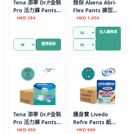
Tena 添寧 Dr.P金裝
雅保 Abena Abri-
Pro 活力褲 Pants
Flex Pants 褲型紙
中碼 輕巧型 Plus 原
尿褲 日用型 加大碼
HKD
284
HKD
1,450
箱優惠 瑞典
XL1/Plus 16片
加入購物車
此
選擇規格
產
品
有
多
種
款
式。
可
在
產
Tena 添寧 Dr.P金裝
護身寶 Livedo
品
Pro 活力褲 Pants
Refre Pants 紙尿
頁
大碼 夜用型 Night
褲 中碼 M 日本製造
HKD
450
HKD
680