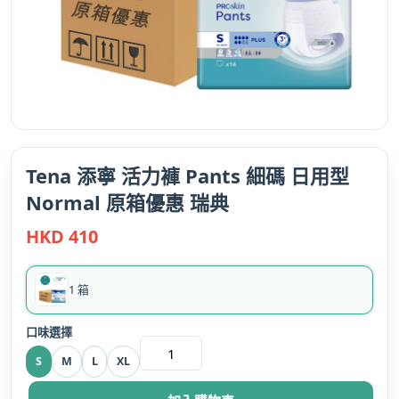
Tena 添寧 活力褲 Pants 細碼 日用型
Normal 原箱優惠 瑞典
HKD
410
1 箱
口味選擇
Tena
S
M
L
XL
添
寧