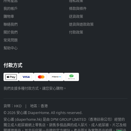
所有產品
隱私政策
我的帳戶
條款與條件
購物車
送貨政策
聯絡我們
退貨與退款政策
關於我們
付款政策
常見問題
幫助中心
付款方式
我們支援多種付款方式，讓您安心購物。
貨幣：HKD
|
地區：香港
© 2026 安心護 DiaperHome. All rights reserved.
安心護 (diaperhome.hk) 是由 DPM GROUP LIMITED（香港註冊公司）經營的
獨立成人紙尿褲網上零售店，銷售多個品牌的成人尿片、成人紙尿褲、片芯及相
關護理用品，並非任何單一品牌的官方網站。產品圖片為實際商品拍攝，但因品