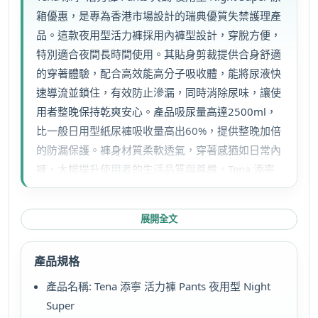
優
箱優惠，是專為香港市場設計的瑞典優質失禁護理產
惠
品。這款夜用型活力褲採用內褲型設計，穿脫方便，
瑞
典
特別適合夜間長時間使用。其貼身剪裁提供合身舒適
數
的穿著體驗，配合高效能高分子吸收體，能將尿液快
量
速導流並鎖住，有效防止滲漏，同時消除尿味，讓使
用者整晚保持乾爽安心。產品吸尿量高達2500ml，
比一般日用型紙尿褲吸收量高出60%，提供整晚加倍
的防漏保護。褲身材質柔軟透氣，穿著感猶如日常內
褲，大幅提升使用者的生活品質與尊嚴。Tena 添寧
作為國際知名品牌，其香港官方網站提供完整的產品
資訊與本地支援服務。
展開全文
產品規格
產品名稱: Tena 添寧 活力褲 Pants 夜用型 Night
Super