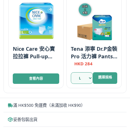
Nice Care 安心寶
Tena 添寧 Dr.P金裝
拉拉褲 Pull-up
Pro 活力褲 Pants
Pants 大碼 彈性尿
大碼 輕巧型 Plus 原
HKD
284
褲 Elastic Waist 香
箱優惠 瑞典
此
選擇規格
港
查看內容
產
品
有
多
滿 HK$500 免運費（未滿加收 HK$90）
種
款
妥善包裝出貨
式。