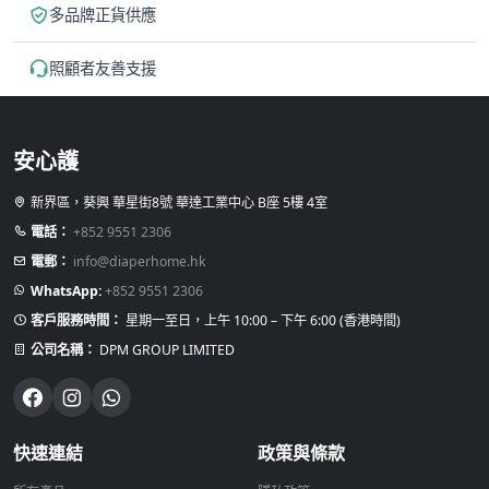
可
多品牌正貨供應
在
產
照顧者友善支援
品
頁
面
安心護
選
擇
新界區，葵興 華星街8號 華達工業中心 B座 5樓 4室
選
電話：
+852 9551 2306
項
電郵：
info@diaperhome.hk
WhatsApp:
+852 9551 2306
客戶服務時間：
星期一至日，上午 10:00 – 下午 6:00 (香港時間)
公司名稱：
DPM GROUP LIMITED
快速連結
政策與條款