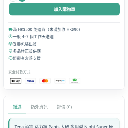
寧
加入購物車
Dr.P
金
裝
滿 HK$500 免運費（未滿加收 HK$90）
Pro
一般 4–7 個工作天送達
活
妥善包裝出貨
力
多品牌正貨供應
褲
照顧者友善支援
Pants
大
安全付款方式
碼
夜
用
型
Night
描述
額外資訊
評價 (0)
Super
原
箱
Tena 添寧 活力褲 Pants 大碼 夜用型 Night Super 原