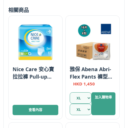
相關商品
Nice Care 安心寶
雅保 Abena Abri-
拉拉褲 Pull-up
Flex Pants 褲型紙
Pants 中碼 彈性尿
尿褲 日用型 加大碼
HKD
1,450
褲 Elastic Waist 香
XL1/Plus 16片
加入購物車
港
查看內容